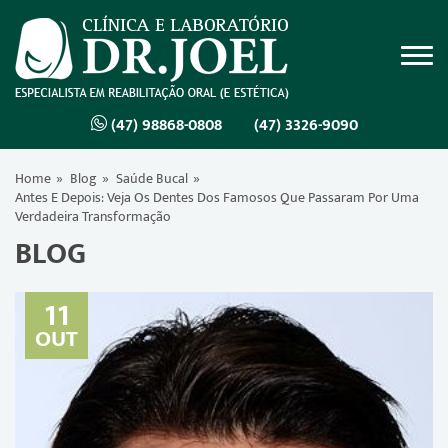
(47) 98868-0808
(47) 3326-9090
Home
Blog
Saúde Bucal
Antes E Depois: Veja Os Dentes Dos Famosos Que Passaram Por Uma
Verdadeira Transformação
BLOG
11
OUT